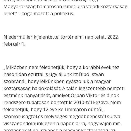
Magyarország hamarosan ismét újra valódi köztársaság
lehet.” – fogalmazott a politikus.
Niedermüller kijelentette: történelmi nap tehát 2022.
február 1.
„Miközben nem feledhetjük, hogy a korábbi évekhez
hasonlóan ezúttal is úgy állunk itt Bibó István
szobránál, hogy lelkünkben gyászoljuk a magyar
köztársaság haldokolását. A talán legszentebb nemzeti
eszménk hanyatlását, amelyet Orbán Viktor és álnok
rendszere tudatosan bontott le 2010-től kezdve. Nem
feledhetjük, hogy 12 éve kell immáron dühtől,
szomorúságtól és mélységes megdöbbenéstől sújtva
visszagondolnunk ezen a napon arra, hogy vajon mit
éreznének Bibó Istvánék a magyar köztársaság, az