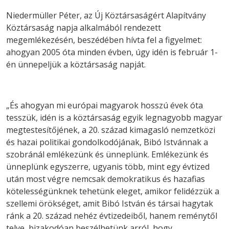
Niedermüller Péter, az Új Köztársaságért Alapítvány
Köztársaság napja alkalmából rendezett
megemlékezésén, beszédében hívta fel a figyelmet:
ahogyan 2005 óta minden évben, úgy idén is február 1-
én ünnepeljük a köztársaság napját.
„És ahogyan mi európai magyarok hosszú évek óta
tesszük, idén is a köztársaság egyik legnagyobb magyar
megtestesítőjének, a 20. század kimagasló nemzetközi
és hazai politikai gondolkodójának, Bibó Istvánnak a
szobránál emlékezünk és ünneplünk. Emlékezünk és
ünneplünk egyszerre, ugyanis több, mint egy évtized
után most végre nemcsak demokratikus és hazafias
kötelességünknek tehetünk eleget, amikor felidézzük a
szellemi örökséget, amit Bibó István és társai hagytak
ránk a 20. század nehéz évtizedeiből, hanem reménytől
telve, bizakodóan beszélhetünk arról, hogy