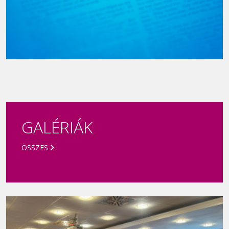
Új Köztársaságért díj 2021
GALÉRIÁK
ÖSSZES