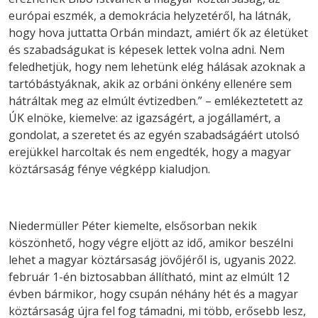
európai eszmék, a demokrácia helyzetéről, ha látnák,
hogy hova juttatta Orbán mindazt, amiért ők az életüket
és szabadságukat is képesek lettek volna adni. Nem
feledhetjük, hogy nem lehetünk elég hálásak azoknak a
tartóbástyáknak, akik az orbáni önkény ellenére sem
hátráltak meg az elmúlt évtizedben.” – emlékeztetett az
ÚK elnöke, kiemelve: az igazságért, a jogállamért, a
gondolat, a szeretet és az egyén szabadságáért utolsó
erejükkel harcoltak és nem engedték, hogy a magyar
köztársaság fénye végképp kialudjon.
Niedermüller Péter kiemelte, elsősorban nekik
köszönhető, hogy végre eljött az idő, amikor beszélni
lehet a magyar köztársaság jövőjéről is, ugyanis 2022.
február 1-én biztosabban állítható, mint az elmúlt 12
évben bármikor, hogy csupán néhány hét és a magyar
köztársaság újra fel fog támadni, mi több, erősebb lesz,