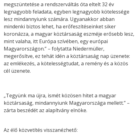
megszüntetése a rendszerváltás óta eltelt 32 év
legnagyobb feladata, egyben legnagyobb kötelessége
lesz mindannyiunk számára. Ugyanakkor abban
mindenki biztos lehet, ha erőfeszítéseinket siker
koronázza, a magyar köztársaság eszméje erősebb lesz,
mint valaha, itt Európa szívében, egy európai
Magyarországon.” – folytatta Niedermüller,
megerősítve, ez tehát idén a köztársaság nap üzenete:
az emlékezés, a kötelességtudat, a remény és a közös
cél üzenete.
„Tegyünk ma újra, ismét közösen hitet a magyar
köztársaság, mindannyiunk Magyarországa mellett.” –
zárta beszédét az alapítvány elnöke.
Az élő közvetítés visszanézhető: