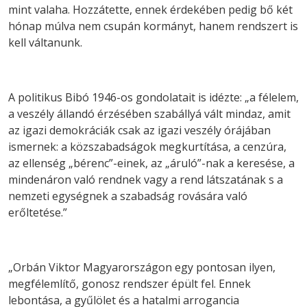
mint valaha. Hozzátette, ennek érdekében pedig bő két
hónap múlva nem csupán kormányt, hanem rendszert is
kell váltanunk.
A politikus Bibó 1946-os gondolatait is idézte: „a félelem,
a veszély állandó érzésében szabállyá vált mindaz, amit
az igazi demokráciák csak az igazi veszély órájában
ismernek: a közszabadságok megkurtítása, a cenzúra,
az ellenség „bérenc”-einek, az „áruló”-nak a keresése, a
mindenáron való rendnek vagy a rend látszatának s a
nemzeti egységnek a szabadság rovására való
erőltetése.”
„Orbán Viktor Magyarországon egy pontosan ilyen,
megfélemlítő, gonosz rendszer épült fel. Ennek
lebontása, a gyűlölet és a hatalmi arrogancia