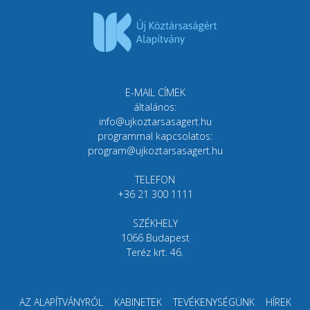
E-MAIL CÍMEK
általános:
info@ujkoztarsasagert.hu
programmal kapcsolatos:
program@ujkoztarsasagert.hu
TELEFON
+36 21 300 1111
SZÉKHELY
1066 Budapest
Teréz krt. 46.
AZ ALAPÍTVÁNYRÓL
KABINETEK
TEVÉKENYSÉGÜNK
HÍREK