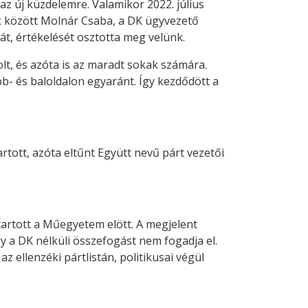
z új küzdelemre. Valamikor 2022. július
k között Molnár Csaba, a DK ügyvezető
át, értékelését osztotta meg velünk.
lt, és azóta is az maradt sokak számára.
b- és baloldalon egyaránt. Így kezdődött a
tott, azóta eltűnt Együtt nevű párt vezetői
tartott a Műegyetem elött. A megjelent
 a DK nélküli összefogást nem fogadja el.
z ellenzéki pártlistán, politikusai végül