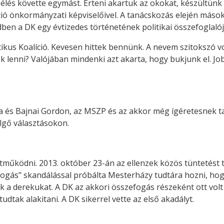
és követte egymást. Érteni akartuk az okokat, készültünk a
ió önkormányzati képviselőivel. A tanácskozás elején máso
ben a DK egy évtizedes történetének politikai összefoglalój
kus Koalíció. Kevesen hittek bennünk. A nevem szitokszó vo
 lenni? Valójában mindenki azt akarta, hogy bukjunk el. Job
a és Bajnai Gordon, az MSZP és az akkor még ígéretesnek tar
lgő választásokon.
működni. 2013. október 23-án az ellenzek közös tüntetést 
ogás" skandálással próbálta Mesterházy tudtára hozni, hogy
 a derekukat. A DK az akkori összefogás részeként ott volt a
dtak alakitani. A DK sikerrel vette az első akadályt.