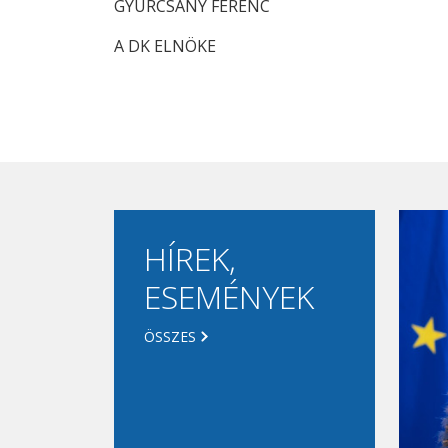
GYURCSÁNY FERENC
A DK ELNÖKE
HÍREK,
ESEMÉNYEK
ÖSSZES