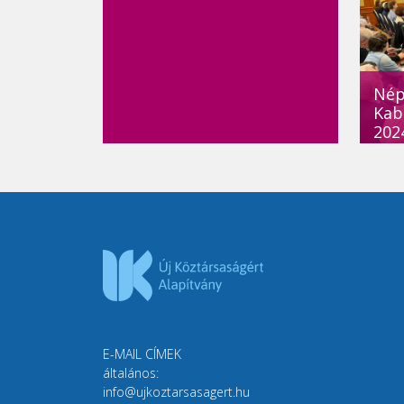
Népj
Kab
2024
E-MAIL CÍMEK
általános:
info@ujkoztarsasagert.hu