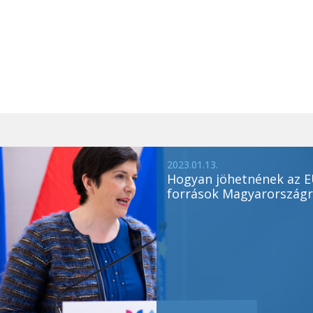
2023.01.13.
Hogyan jöhetnének az E
források Magyarországr