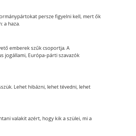
rmánypártokat persze figyelni kell, mert ők
: a haza.
vető emberek szűk csoportja. A
s jogállami, Európa-párti szavazók
ük. Lehet hibázni, lehet tévedni, lehet
ani valakit azért, hogy kik a szülei, mi a