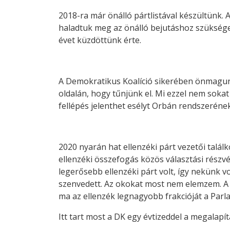
2018-ra már önálló pártlistával készültünk. 
haladtuk meg az önálló bejutáshoz szükséges 
évet küzdöttünk érte.
A Demokratikus Koalíció sikerében önmagunko
oldalán, hogy tűnjünk el. Mi ezzel nem sokat
fellépés jelenthet esélyt Orbán rendszerének
2020 nyarán hat ellenzéki párt vezetői tal
ellenzéki összefogás közös választási részvé
legerősebb ellenzéki párt volt, így nekünk v
szenvedett. Az okokat most nem elemzem. A
ma az ellenzék legnagyobb frakcióját a Par
Itt tart most a DK egy évtizeddel a megalapít