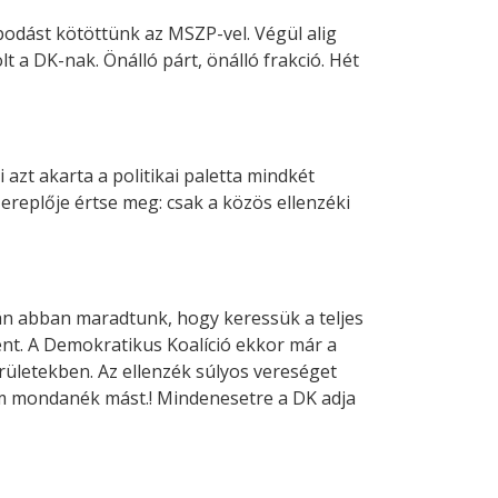
apodást kötöttünk az MSZP-vel. Végül alig
 a DK-nak. Önálló párt, önálló frakció. Hét
azt akarta a politikai paletta mindkét
ereplője értse meg: csak a közös ellenzéki
án abban maradtunk, hogy keressük a teljes
tént. A Demokratikus Koalíció ekkor már a
erületekben. Az ellenzék súlyos vereséget
em mondanék mást.! Mindenesetre a DK adja