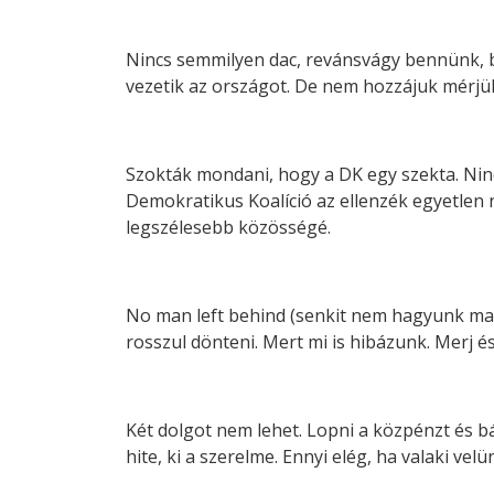
Nincs semmilyen dac, revánsvágy bennünk, be
vezetik az országot. De nem hozzájuk mérjük
Szokták mondani, hogy a DK egy szekta. Ninc
Demokratikus Koalíció az ellenzék egyetlen 
legszélesebb közösségé.
No man left behind (senkit nem hagyunk magá
rosszul dönteni. Mert mi is hibázunk. Merj és 
Két dolgot nem lehet. Lopni a közpénzt és bán
hite, ki a szerelme. Ennyi elég, ha valaki velü