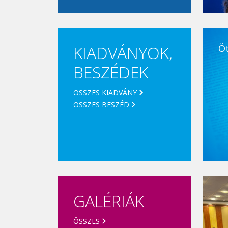
KIADVÁNYOK,
Ö
BESZÉDEK
ÖSSZES KIADVÁNY
ÖSSZES BESZÉD
GALÉRIÁK
ÖSSZES