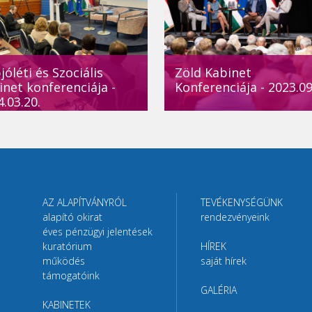
óléti és Szociális
Zöld Kabinet
inet konferenciája -
Konferenciája - 2023.09
.03.20.
AZ ALAPÍTVÁNYRÓL
TEVÉKENYSÉGÜNK
alapító okirat
rendezvényeink
éves pénzügyi jelentések
kuratórium
HÍREK
működés
saját hírek
támogatóink
GALÉRIA
KABINETEK