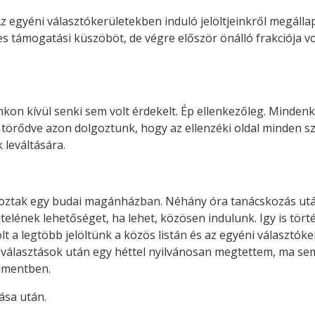
Az egyéni választókerületekben induló jelöltjeinkről megáll
támogatási küszöböt, de végre először önálló frakciója volt
n kívül senki sem volt érdekelt. Ép ellenkezőleg. Mindenki 
 törődve azon dolgoztunk, hogy az ellenzéki oldal minden sz
 leváltására.
álkoztak egy budai magánházban. Néhány óra tanácskozás ut
telének lehetőséget, ha lehet, közösen indulunk. Igy is tör
olt a legtöbb jelöltünk a közös listán és az egyéni választók
 választások után egy héttel nyilvánosan megtettem, ma s
lamentben.
ása után.