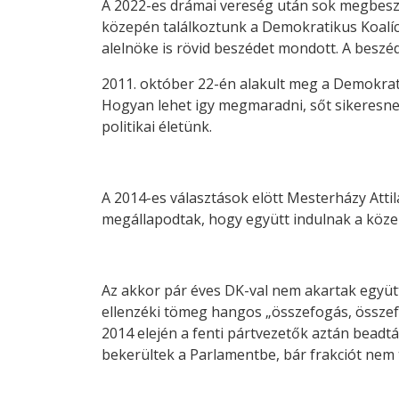
A 2022-es drámai vereség után sok megbeszél
közepén találkoztunk a Demokratikus Koalíc
alelnöke is rövid beszédet mondott. A beszéd
2011. október 22-én alakult meg a Demokrati
Hogyan lehet igy megmaradni, sőt sikeresnek
politikai életünk.
A 2014-es választások elött Mesterházy Attil
megállapodtak, hogy együtt indulnak a köze
Az akkor pár éves DK-val nem akartak együtt
ellenzéki tömeg hangos „összefogás, összef
2014 elején a fenti pártvezetők aztán beadták
bekerültek a Parlamentbe, bár frakciót nem tu