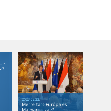
U-s
a?
2023.02.22.
Merre tart Európa és
Magyarország?