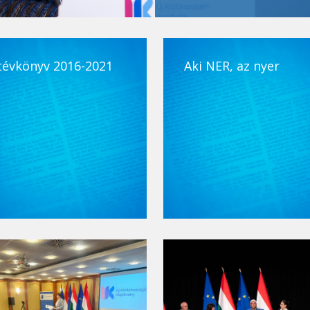
tévkönyv 2016-2021
Aki NER, az nyer