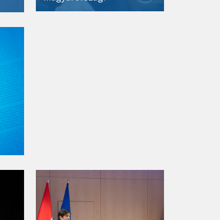
Új Köztársaságért díj
2021