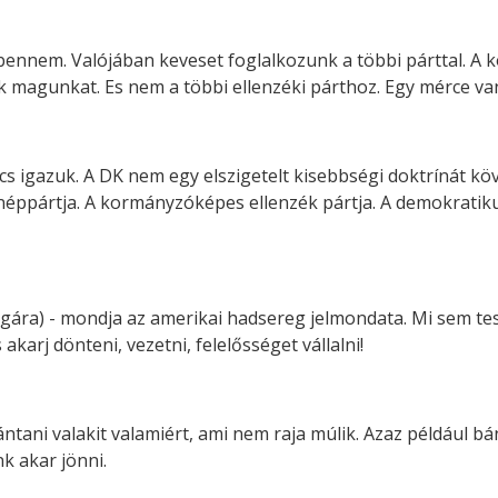
nnem. Valójában keveset foglalkozunk a többi párttal. A ko
 magunkat. Es nem a többi ellenzéki párthoz. Egy mérce van
s igazuk. A DK nem egy elszigetelt kisebbségi doktrínát kö
néppártja. A kormányzóképes ellenzék pártja. A demokratiku
ra) - mondja az amerikai hadsereg jelmondata. Mi sem tessz
akarj dönteni, vezetni, felelősséget vállalni!
tani valakit valamiért, ami nem raja múlik. Azaz például bánt
nk akar jönni.