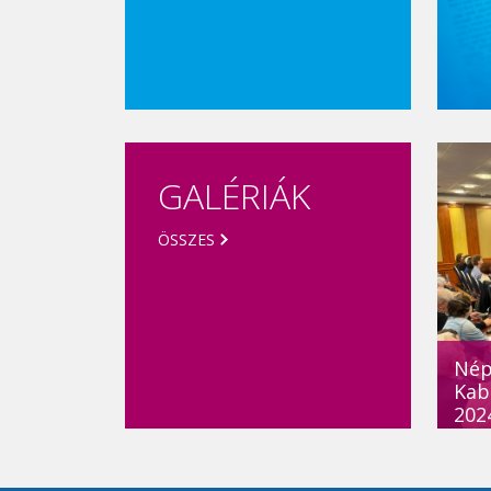
GALÉRIÁK
ÖSSZES
Népj
Kab
2024