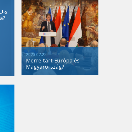
U-s
a?
2023.02.22.
Merre tart Európa és
Magyarország?
Új Köztársaságért díj
2021