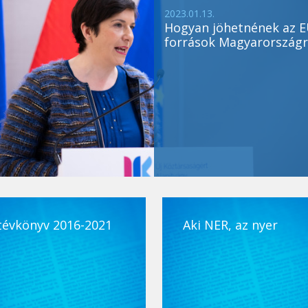
2023.01.13.
Hogyan jöhetnének az E
források Magyarországr
tévkönyv 2016-2021
Aki NER, az nyer