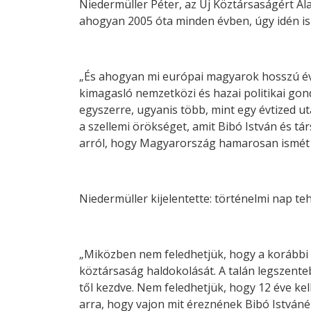
Niedermüller Péter, az Új Köztársaságért Al
ahogyan 2005 óta minden évben, úgy idén is
„És ahogyan mi európai magyarok hosszú éve
kimagasló nemzetközi és hazai politikai g
egyszerre, ugyanis több, mint egy évtized 
a szellemi örökséget, amit Bibó István és t
arról, hogy Magyarország hamarosan ismét új
Niedermüller kijelentette: történelmi nap teh
„Miközben nem feledhetjük, hogy a korábbi é
köztársaság haldokolását. A talán legszent
től kezdve. Nem feledhetjük, hogy 12 éve 
arra, hogy vajon mit éreznének Bibó Istváné