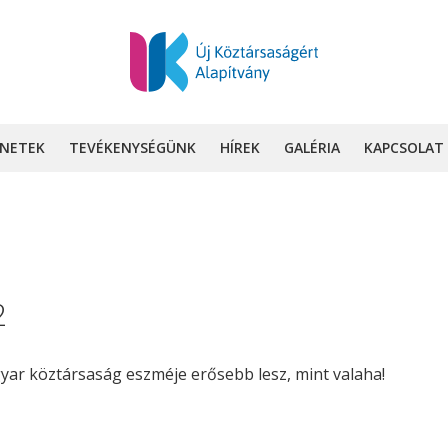
INETEK
TEVÉKENYSÉGÜNK
HÍREK
GALÉRIA
KAPCSOLAT
2
yar köztársaság eszméje erősebb lesz, mint valaha!