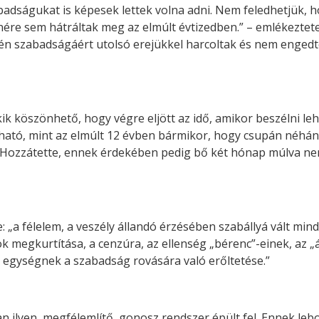
badságukat is képesek lettek volna adni. Nem feledhetjük,
ére sem hátráltak meg az elmúlt évtizedben.” – emlékeztetet
gyén szabadságáért utolsó erejükkel harcoltak és nem enge
k köszönhető, hogy végre eljött az idő, amikor beszélni leh
tható, mint az elmúlt 12 évben bármikor, hogy csupán néhán
a. Hozzátette, ennek érdekében pedig bő két hónap múlva n
e: „a félelem, a veszély állandó érzésében szabállyá vált min
 megkurtítása, a cenzúra, az ellenség „bérenc”-einek, az „
 egységnek a szabadság rovására való erőltetése.”
lyen, megfélemlítő, gonosz rendszer épült fel. Ennek lebon