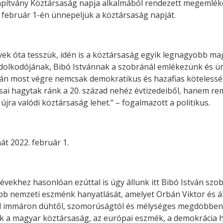
apítvány Köztársaság napja alkalmából rendezett megemléke
 február 1-én ünnepeljük a köztársaság napját.
k óta tesszük, idén is a köztársaság egyik legnagyobb mag
ondolkodójának, Bibó Istvánnak a szobránál emlékezünk és 
után most végre nemcsak demokratikus és hazafias köteless
ársai hagytak ránk a 20. század nehéz évtizedeiből, hanem r
ra valódi köztársaság lehet.” – fogalmazott a politikus.
át 2022. február 1.
vekhez hasonlóan ezúttal is úgy állunk itt Bibó István szo
ebb nemzeti eszménk hanyatlását, amelyet Orbán Viktor és á
kell immáron dühtől, szomorúságtól és mélységes megdöbben
k a magyar köztársaság, az európai eszmék, a demokrácia he