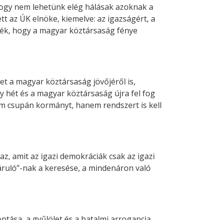
 hogy nem lehetünk elég hálásak azoknak a
t az ÚK elnöke, kiemelve: az igazságért, a
dték, hogy a magyar köztársaság fénye
et a magyar köztársaság jövőjéről is,
y hét és a magyar köztársaság újra fel fog
em csupán kormányt, hanem rendszert is kell
daz, amit az igazi demokráciák csak az igazi
áruló”-nak a keresése, a mindenáron való
tása, a gyűlölet és a hatalmi arrogancia