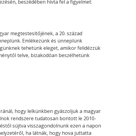
zésén, beszédében hívta fel a figyelmet:
yar megtestesítőjének, a 20. század
ünneplünk. Emlékezünk és ünneplünk
égünknek tehetünk eleget, amikor felidézzük
eménytől telve, bizakodóan beszélhetünk
bránál, hogy lelkünkben gyászoljuk a magyar
lnok rendszere tudatosan bontott le 2010-
éstől sújtva visszagondolnunk ezen a napon
lyzetéről, ha látnák, hogy hova juttatta