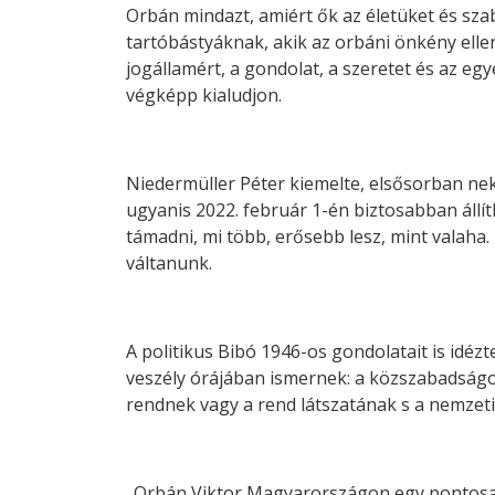
Orbán mindazt, amiért ők az életüket és sza
tartóbástyáknak, akik az orbáni önkény ellen
jogállamért, a gondolat, a szeretet és az e
végképp kialudjon.
Niedermüller Péter kiemelte, elsősorban neki
ugyanis 2022. február 1-én biztosabban állí
támadni, mi több, erősebb lesz, mint valah
váltanunk.
A politikus Bibó 1946-os gondolatait is idézt
veszély órájában ismernek: a közszabadságok
rendnek vagy a rend látszatának s a nemzeti
„Orbán Viktor Magyarországon egy pontosan i