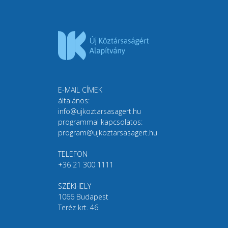
E-MAIL CÍMEK
általános:
info@ujkoztarsasagert.hu
programmal kapcsolatos:
program@ujkoztarsasagert.hu
TELEFON
+36 21 300 1111
SZÉKHELY
1066 Budapest
Teréz krt. 46.