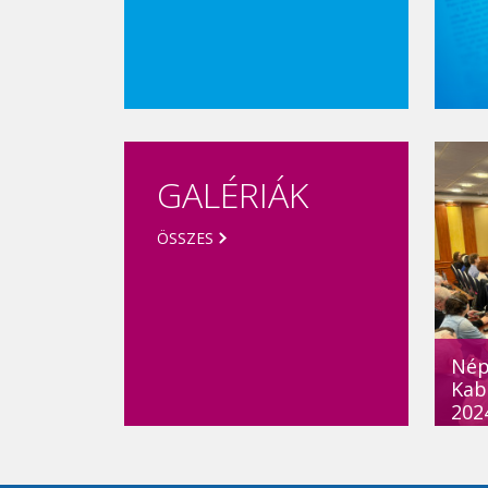
GALÉRIÁK
ÖSSZES
Népj
Kab
2024