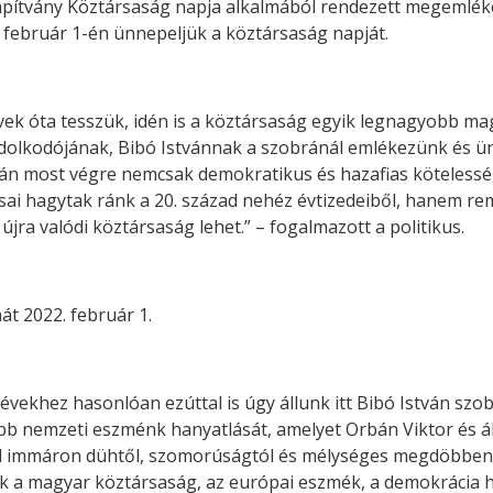
apítvány Köztársaság napja alkalmából rendezett megemléke
 február 1-én ünnepeljük a köztársaság napját.
k óta tesszük, idén is a köztársaság egyik legnagyobb mag
ondolkodójának, Bibó Istvánnak a szobránál emlékezünk és 
után most végre nemcsak demokratikus és hazafias köteless
ársai hagytak ránk a 20. század nehéz évtizedeiből, hanem r
ra valódi köztársaság lehet.” – fogalmazott a politikus.
át 2022. február 1.
vekhez hasonlóan ezúttal is úgy állunk itt Bibó István szo
ebb nemzeti eszménk hanyatlását, amelyet Orbán Viktor és á
kell immáron dühtől, szomorúságtól és mélységes megdöbben
k a magyar köztársaság, az európai eszmék, a demokrácia he