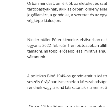
Orbán mindazt, amiért ők az életüket és sza
tartóbástyáknak, akik az orbáni önkény ellen
jogállamért, a gondolat, a szeretet és az e
végképp kialudjon.
Niedermüller Péter kiemelte, elsősorban neki
ugyanis 2022. február 1-én biztosabban állí
támadni, mi több, erősebb lesz, mint valah
váltanunk.
A politikus Bibó 1946-os gondolatait is idézt
veszély órájában ismernek: a közszabadságok
rendnek vagy a rend látszatának s a nemzeti
„Orbán Viktor Magyarországon egy pontosan i