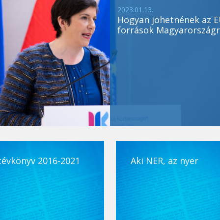
2023.01.13.
Hogyan jöhetnének az E
források Magyarországr
tévkönyv 2016-2021
Aki NER, az nyer