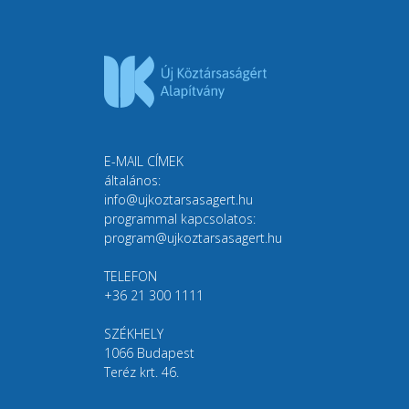
E-MAIL CÍMEK
általános:
info@ujkoztarsasagert.hu
programmal kapcsolatos:
program@ujkoztarsasagert.hu
TELEFON
+36 21 300 1111
SZÉKHELY
1066 Budapest
Teréz krt. 46.