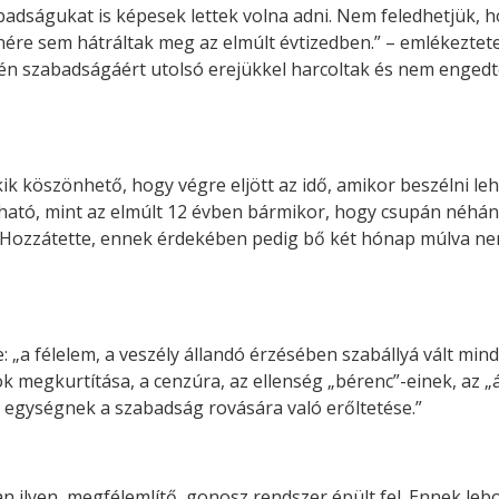
badságukat is képesek lettek volna adni. Nem feledhetjük,
ére sem hátráltak meg az elmúlt évtizedben.” – emlékeztetet
gyén szabadságáért utolsó erejükkel harcoltak és nem enge
k köszönhető, hogy végre eljött az idő, amikor beszélni leh
tható, mint az elmúlt 12 évben bármikor, hogy csupán néhán
a. Hozzátette, ennek érdekében pedig bő két hónap múlva n
e: „a félelem, a veszély állandó érzésében szabállyá vált min
 megkurtítása, a cenzúra, az ellenség „bérenc”-einek, az „
 egységnek a szabadság rovására való erőltetése.”
lyen, megfélemlítő, gonosz rendszer épült fel. Ennek lebon