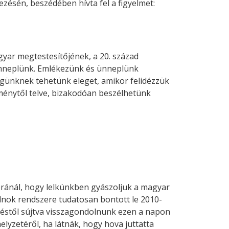
zésén, beszédében hívta fel a figyelmet:
yar megtestesítőjének, a 20. század
ünneplünk. Emlékezünk és ünneplünk
égünknek tehetünk eleget, amikor felidézzük
eménytől telve, bizakodóan beszélhetünk
bránál, hogy lelkünkben gyászoljuk a magyar
lnok rendszere tudatosan bontott le 2010-
éstől sújtva visszagondolnunk ezen a napon
lyzetéről, ha látnák, hogy hova juttatta