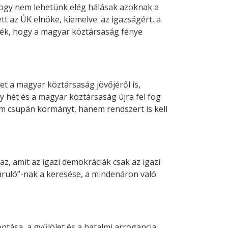
 hogy nem lehetünk elég hálásak azoknak a
t az ÚK elnöke, kiemelve: az igazságért, a
dték, hogy a magyar köztársaság fénye
et a magyar köztársaság jövőjéről is,
y hét és a magyar köztársaság újra fel fog
em csupán kormányt, hanem rendszert is kell
daz, amit az igazi demokráciák csak az igazi
áruló”-nak a keresése, a mindenáron való
tása, a gyűlölet és a hatalmi arrogancia