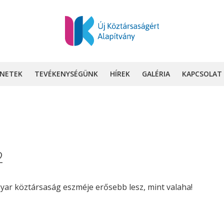
INETEK
TEVÉKENYSÉGÜNK
HÍREK
GALÉRIA
KAPCSOLAT
2
yar köztársaság eszméje erősebb lesz, mint valaha!