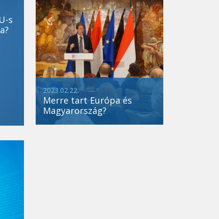
U-s
a?
2023.02.22.
Merre tart Európa és
Magyarország?
Új Köztársaságért díj
2021