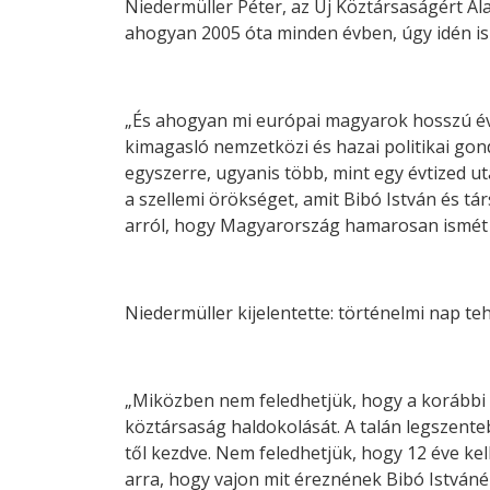
Niedermüller Péter, az Új Köztársaságért Al
ahogyan 2005 óta minden évben, úgy idén is
„És ahogyan mi európai magyarok hosszú éve
kimagasló nemzetközi és hazai politikai g
egyszerre, ugyanis több, mint egy évtized 
a szellemi örökséget, amit Bibó István és t
arról, hogy Magyarország hamarosan ismét új
Niedermüller kijelentette: történelmi nap teh
„Miközben nem feledhetjük, hogy a korábbi é
köztársaság haldokolását. A talán legszent
től kezdve. Nem feledhetjük, hogy 12 éve 
arra, hogy vajon mit éreznének Bibó Istváné