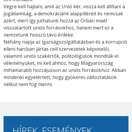
Végre kell hajtani, amit az Unió kér, vissza kell állítani a
jogállamiság, a demokráciánk alappilléreit és nemcsak
azért, mert így juthatunk hozzá az Orbán miatt
visszatartott uniós forrásokhoz, hanem mert ez a
nemzetünk hosszú távú érdeke.
Néhány napja az igazságszolgáltatásban és a korrupció
elleni harcban jártas civil szervezetek képviselői,
valamint uniós szakértők, politológusok mondták el
véleményüket, mi kell ahhoz, hogy Magyarország
mihamarabb hozzájusson az uniós forrásokhoz. Abban
mindenki egyetértett, hogy gyökeres változtatások
nélkül nem fog menni.
HÍREK, ESEMÉNYEK