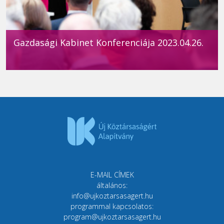
Gazdasági Kabinet Konferenciája 2023.04.26.
E-MAIL CÍMEK
általános:
info@ujkoztarsasagert.hu
programmal kapcsolatos:
program@ujkoztarsasagert.hu