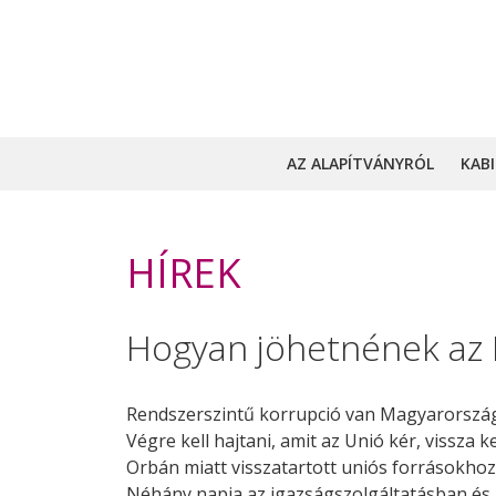
AZ ALAPÍTVÁNYRÓL
KAB
HÍREK
Hogyan jöhetnének az 
Rendszerszintű korrupció van Magyarországo
Végre kell hajtani, amit az Unió kér, vissza 
Orbán miatt visszatartott uniós forrásokho
Néhány napja az igazságszolgáltatásban és a 