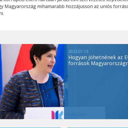
ogy Magyarország mihamarabb hozzájusson az uniós forráso
i.
2023.01.13.
Hogyan jöhetnének az E
források Magyarországr