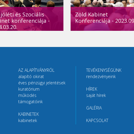
óléti és Szociális
Zöld Kabinet
inet konferenciája -
Konferenciája - 2023.09
.03.20.
AZ ALAPÍTVÁNYRÓL
TEVÉKENYSÉGÜNK
alapító okirat
rendezvényeink
éves pénzügyi jelentések
kuratórium
HÍREK
működés
saját hírek
támogatóink
GALÉRIA
KABINETEK
kabinetek
KAPCSOLAT