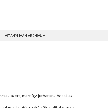
VITÁNYI IVÁN ARCHÍVUM
nemcsak azért, mert így juthatunk hozzá az
i, valamint uniós szakértők, politológusok