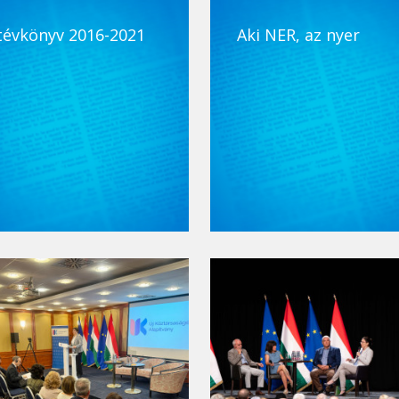
tévkönyv 2016-2021
Aki NER, az nyer