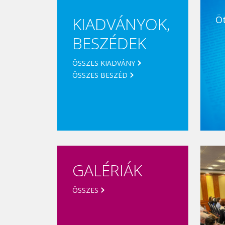
KIADVÁNYOK,
Ö
BESZÉDEK
ÖSSZES KIADVÁNY
ÖSSZES BESZÉD
GALÉRIÁK
ÖSSZES