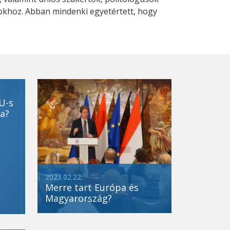
khoz. Abban mindenki egyetértett, hogy
U-s
a?
2023.02.22.
Merre tart Európa és
Magyarország?