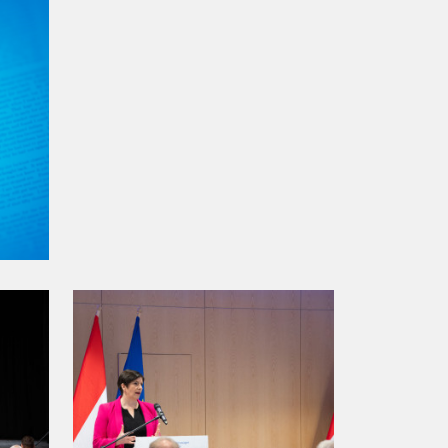
Új Köztársaságért díj
2021