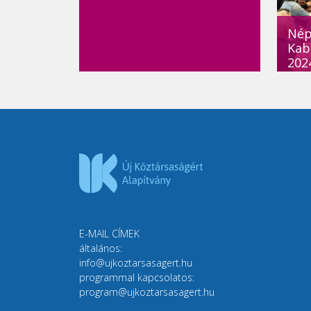
Népj
Kab
2024
E-MAIL CÍMEK
általános:
info@ujkoztarsasagert.hu
programmal kapcsolatos:
program@ujkoztarsasagert.hu