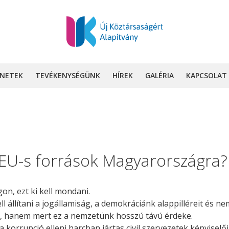
INETEK
TEVÉKENYSÉGÜNK
HÍREK
GALÉRIA
KAPCSOLAT
EU-s források Magyarországra?
n, ezt ki kell mondani.
kell állítani a jogállamiság, a demokráciánk alappilléreit és 
z, hanem mert ez a nemzetünk hosszú távú érdeke.
korrupció elleni harcban jártas civil szervezetek képviselő