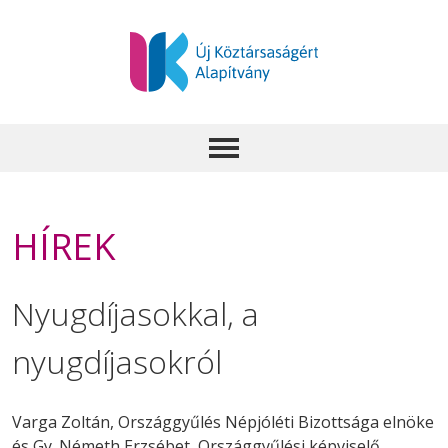
HÍREK
Nyugdíjasokkal, a
nyugdíjasokról
Varga Zoltán, Országgyűlés Népjóléti Bizottsága elnöke
és Gy. Németh Erzsébet, Országgyűlési képviselő,