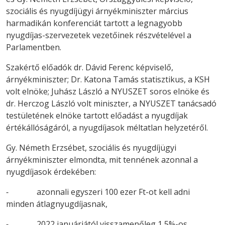
szociális és nyugdíjügyi árnyékminiszter március
harmadikán konferenciát tartott a legnagyobb
nyugdíjas-szervezetek vezetőinek részvételével a
Parlamentben.
Szakértő előadók dr. Dávid Ferenc képviselő,
árnyékminiszter; Dr. Katona Tamás statisztikus, a KSH
volt elnöke; Juhász László a NYUSZET soros elnöke és
dr. Herczog László volt miniszter, a NYUSZET tanácsadó
testületének elnöke tartott előadást a nyugdíjak
értékállóságáról, a nyugdíjasok méltatlan helyzetéről.
Gy. Németh Erzsébet, szociális és nyugdíjügyi
árnyékminiszter elmondta, mit tennének azonnal a
nyugdíjasok érdekében:
⁃ azonnali egyszeri 100 ezer Ft-ot kell adni
minden átlagnyugdíjasnak,
⁃ 2022 januárjától visszamenőleg 1,5%-os