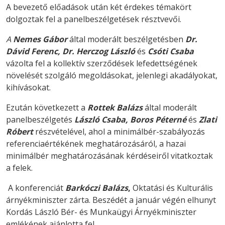
A bevezető előadások után két érdekes témakört
dolgoztak fel a panelbeszélgetések résztvevői.
A
Nemes Gábor
által moderált beszélgetésben
Dr.
Dávid Ferenc, Dr. Herczog László
és
Csóti Csaba
vázolta fel a kollektív szerződések lefedettségének
növelését szolgáló megoldásokat, jelenlegi akadályokat,
kihívásokat.
Ezután következett a
Rottek Balázs
által moderált
panelbeszélgetés
László Csaba, Boros Péterné
és
Zlati
Róbert
részvételével, ahol a minimálbér-szabályozás
referenciaértékének meghatározásáról, a hazai
minimálbér meghatározásának kérdéseiről vitatkoztak
a felek.
A konferenciát
Barkóczi Balázs
,
Oktatási és Kulturális
árnyékminiszter zárta. Beszédét a január végén elhunyt
Kordás László Bér- és Munkaügyi Árnyékminiszter
emlékének ajánlotta fel.