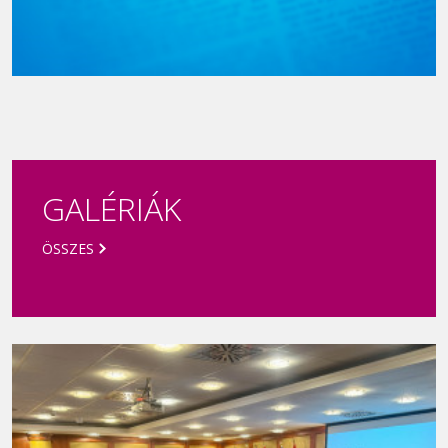
Új Köztársaságért díj 2021
GALÉRIÁK
ÖSSZES