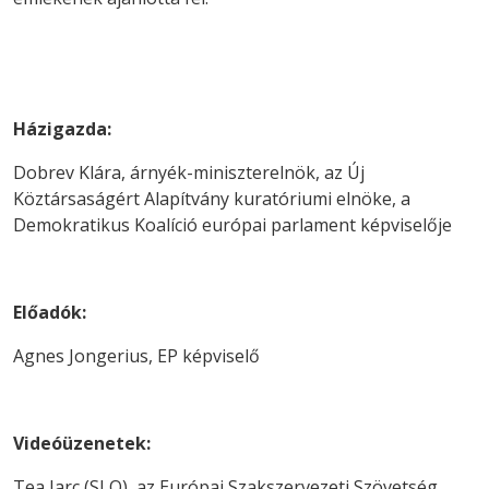
Házigazda:
Dobrev Klára, árnyék-miniszterelnök, az Új
Köztársaságért Alapítvány kuratóriumi elnöke, a
Demokratikus Koalíció európai parlament képviselője
Előadók:
Agnes Jongerius, EP képviselő
Videóüzenetek:
Tea Jarc (SLO), az Európai Szakszervezeti Szövetség