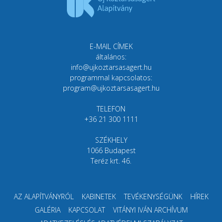
E-MAIL CÍMEK
általános:
info@ujkoztarsasagert.hu
programmal kapcsolatos:
program@ujkoztarsasagert.hu
TELEFON
+36 21 300 1111
SZÉKHELY
1066 Budapest
Teréz krt. 46.
AZ ALAPÍTVÁNYRÓL
KABINETEK
TEVÉKENYSÉGÜNK
HÍREK
GALÉRIA
KAPCSOLAT
VITÁNYI IVÁN ARCHÍVUM