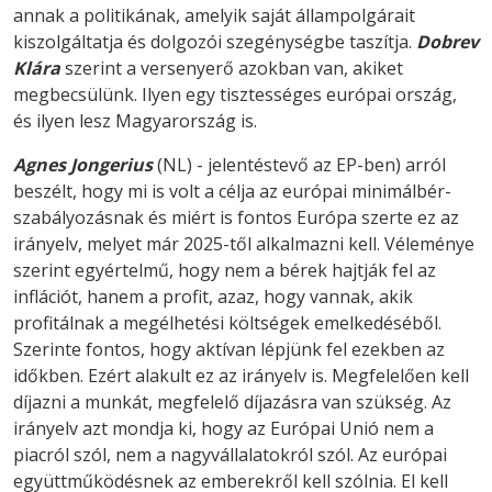
annak a politikának, amelyik saját állampolgárait
kiszolgáltatja és dolgozói szegénységbe taszítja.
Dobrev
Klára
szerint a versenyerő azokban van, akiket
megbecsülünk. Ilyen egy tisztességes európai ország,
és ilyen lesz Magyarország is.
Agnes Jongerius
(NL) - jelentéstevő az EP-ben) arról
beszélt, hogy mi is volt a célja az európai minimálbér-
szabályozásnak és miért is fontos Európa szerte ez az
irányelv, melyet már 2025-től alkalmazni kell. Véleménye
szerint egyértelmű, hogy nem a bérek hajtják fel az
inflációt, hanem a profit, azaz, hogy vannak, akik
profitálnak a megélhetési költségek emelkedéséből.
Szerinte fontos, hogy aktívan lépjünk fel ezekben az
időkben. Ezért alakult ez az irányelv is. Megfelelően kell
díjazni a munkát, megfelelő díjazásra van szükség. Az
irányelv azt mondja ki, hogy az Európai Unió nem a
piacról szól, nem a nagyvállalatokról szól. Az európai
együttműködésnek az emberekről kell szólnia. El kell