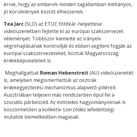
érnie, hogy az emberek minden tagállamban méltányos,
jó körülmények között élhessenek.
Tea Jarc
(SLO) az ETUC főtitkár-helyettese
videóüzenetben fejtette ki az európai szakszervezet
véleményét. Többször kiemelte az irányelv
végrehajtásának kontrollját és ebben segíteni fogják az
európai szakszervezeteket, köztük Magyarország
érdekképviseleteit is.
Meghallgattuk
Roman Hebenstreit
(AU) videóüzenetét
is, amelyben megismerhettük az osztrák
érdekegyeztetési mechanizmus alapvető pilléreit.
Ausztriában teljesen más rendszerben épül fel a
szociális párbeszéd. Az évtizedes hagyományoknak is
köszönhetően a kollektív szerződés lefedettségi
mutatók kiemelkedően magasak.