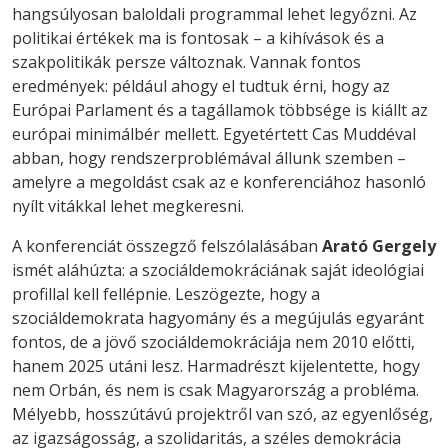
hangsúlyosan baloldali programmal lehet legyőzni. Az
politikai értékek ma is fontosak – a kihívások és a
szakpolitikák persze változnak. Vannak fontos
eredmények: például ahogy el tudtuk érni, hogy az
Európai Parlament és a tagállamok többsége is kiállt az
európai minimálbér mellett. Egyetértett Cas Muddéval
abban, hogy rendszerproblémával állunk szemben –
amelyre a megoldást csak az e konferenciához hasonló
nyílt vitákkal lehet megkeresni.
A konferenciát összegző felszólalásában
Arató Gergely
ismét aláhúzta: a szociáldemokráciának saját ideológiai
profillal kell fellépnie. Leszögezte, hogy a
szociáldemokrata hagyomány és a megújulás egyaránt
fontos, de a jövő szociáldemokráciája nem 2010 előtti,
hanem 2025 utáni lesz. Harmadrészt kijelentette, hogy
nem Orbán, és nem is csak Magyarország a probléma.
Mélyebb, hosszútávú projektről van szó, az egyenlőség,
az igazságosság, a szolidaritás, a széles demokrácia