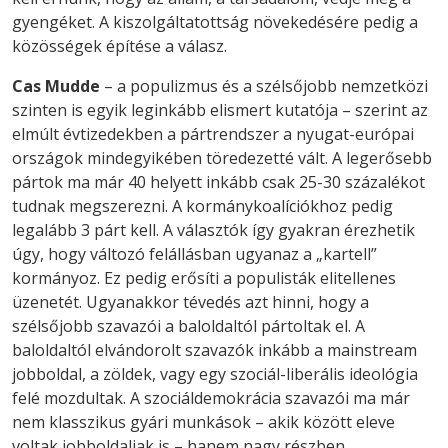
gyengéket. A kiszolgáltatottság növekedésére pedig a
közösségek építése a válasz.
Cas Mudde
– a populizmus és a szélsőjobb nemzetközi
szinten is egyik leginkább elismert kutatója – szerint az
elmúlt évtizedekben a pártrendszer a nyugat-európai
országok mindegyikében töredezetté vált. A legerősebb
pártok ma már 40 helyett inkább csak 25-30 százalékot
tudnak megszerezni. A kormánykoalíciókhoz pedig
legalább 3 párt kell. A választók így gyakran érezhetik
úgy, hogy változó felállásban ugyanaz a „kartell”
kormányoz. Ez pedig erősíti a populisták elitellenes
üzenetét. Ugyanakkor tévedés azt hinni, hogy a
szélsőjobb szavazói a baloldaltól pártoltak el. A
baloldaltól elvándorolt szavazók inkább a mainstream
jobboldal, a zöldek, vagy egy szociál-liberális ideológia
felé mozdultak. A szociáldemokrácia szavazói ma már
nem klasszikus gyári munkások – akik között eleve
voltak jobboldaliak is – hanem nagy részben