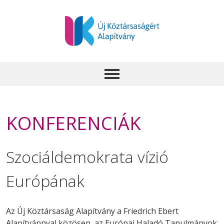
KONFERENCIÁK
Szociáldemokrata vízió
Európának
Az Új Köztársaság Alapítvány a Friedrich Ebert
Alapítvánnyal közösen, az Európai Haladó Tanulmányok