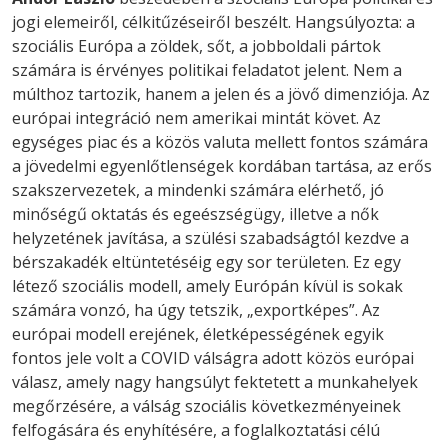
jogi elemeiről, célkitűzéseiről beszélt. Hangsúlyozta: a
szociális Európa a zöldek, sőt, a jobboldali pártok
számára is érvényes politikai feladatot jelent. Nem a
múlthoz tartozik, hanem a jelen és a jövő dimenziója. Az
európai integráció nem amerikai mintát követ. Az
egységes piac és a közös valuta mellett fontos számára
a jövedelmi egyenlőtlenségek kordában tartása, az erős
szakszervezetek, a mindenki számára elérhető, jó
minőségű oktatás és egeészségügy, illetve a nők
helyzetének javítása, a szülési szabadságtól kezdve a
bérszakadék eltüntetéséig egy sor területen. Ez egy
létező szociális modell, amely Európán kívül is sokak
számára vonzó, ha úgy tetszik, „exportképes”. Az
európai modell erejének, életképességének egyik
fontos jele volt a COVID válságra adott közös európai
válasz, amely nagy hangsúlyt fektetett a munkahelyek
megőrzésére, a válság szociális következményeinek
felfogására és enyhítésére, a foglalkoztatási célú