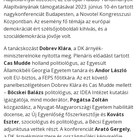
Alapítványának támogatásával 2023. június 10-én tartott
nagykonferenciát Budapesten, a Novotel Kongresszusi
Központban. Az esemény fő témája az európai
demokráciát ért szélsőjobboldali kihívás, és a
szociáldemokrácia jövője volt.
A tanácskozást
Dobrev Klára
, a DK árnyék-
miniszterelnöke nyitotta meg. Plenáris előadást tartott
Cas Mudde
holland politiológus, az Egyesült
Államokbéli Georgia Egyetem tanára és
Andor László
volt EU-biztos, a FEPS főtitkára. Az ezt követő
panelbeszélgetésen Dobrev Klára és Cas Mudde mellett
–
Böcskei Balázs
politológus, az IDEA Intézet kutatási
igazgatója, mind moderátor,
Pogátsa Zoltán
közgazdász, a Nyugat-Magyarországi Egyetem habilitált
docense, az Új Egyenlőség főszerkesztője és
Kováts
Eszter
, szociológus és politológus, a Bécsi Egyetem
adjunktusa vettek részt. A konferenciát
Arató Gergely
,
a DK árnyékminisztere és országgyűlési képviselője