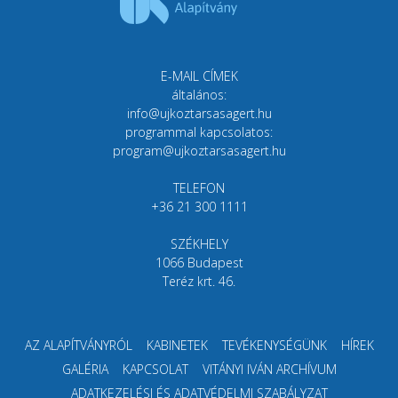
E-MAIL CÍMEK
általános:
info@ujkoztarsasagert.hu
programmal kapcsolatos:
program@ujkoztarsasagert.hu
TELEFON
+36 21 300 1111
SZÉKHELY
1066 Budapest
Teréz krt. 46.
AZ ALAPÍTVÁNYRÓL
KABINETEK
TEVÉKENYSÉGÜNK
HÍREK
GALÉRIA
KAPCSOLAT
VITÁNYI IVÁN ARCHÍVUM
ADATKEZELÉSI ÉS ADATVÉDELMI SZABÁLYZAT