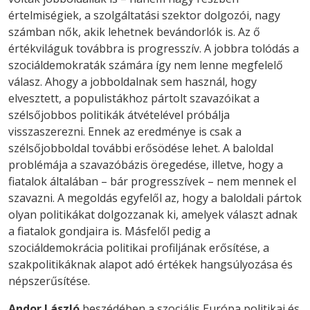
értelmiségiek, a szolgáltatási szektor dolgozói, nagy
számban nők, akik lehetnek bevándorlók is. Az ő
értékviláguk továbbra is progresszív. A jobbra tolódás a
szociáldemokraták számára így nem lenne megfelelő
válasz. Ahogy a jobboldalnak sem használ, hogy
elvesztett, a populistákhoz pártolt szavazóikat a
szélsőjobbos politikák átvételével próbálja
visszaszerezni. Ennek az eredménye is csak a
szélsőjobboldal további erősödése lehet. A baloldal
problémája a szavazóbázis öregedése, illetve, hogy a
fiatalok általában – bár progresszívek – nem mennek el
szavazni. A megoldás egyfelől az, hogy a baloldali pártok
olyan politikákat dolgozzanak ki, amelyek választ adnak
a fiatalok gondjaira is. Másfelől pedig a
szociáldemokrácia politikai profiljának erősítése, a
szakpolitikáknak alapot adó értékek hangsúlyozása és
népszerűsítése.
Andor László
beszédében a szociális Európa politikai és