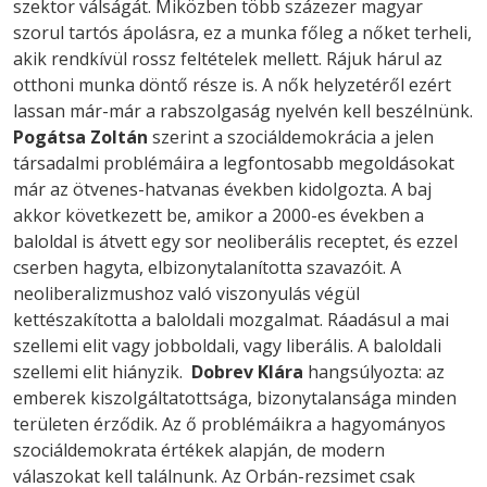
szektor válságát. Miközben több százezer magyar
szorul tartós ápolásra, ez a munka főleg a nőket terheli,
akik rendkívül rossz feltételek mellett. Rájuk hárul az
otthoni munka döntő része is. A nők helyzetéről ezért
lassan már-már a rabszolgaság nyelvén kell beszélnünk.
Pogátsa Zoltán
szerint a szociáldemokrácia a jelen
társadalmi problémáira a legfontosabb megoldásokat
már az ötvenes-hatvanas években kidolgozta. A baj
akkor következett be, amikor a 2000-es években a
baloldal is átvett egy sor neoliberális receptet, és ezzel
cserben hagyta, elbizonytalanította szavazóit. A
neoliberalizmushoz való viszonyulás végül
kettészakította a baloldali mozgalmat. Ráadásul a mai
szellemi elit vagy jobboldali, vagy liberális. A baloldali
szellemi elit hiányzik.
Dobrev Klára
hangsúlyozta: az
emberek kiszolgáltatottsága, bizonytalansága minden
területen érződik. Az ő problémáikra a hagyományos
szociáldemokrata értékek alapján, de modern
válaszokat kell találnunk. Az Orbán-rezsimet csak