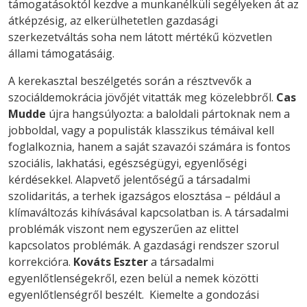
támogatásoktól kezdve a munkanélküli segélyeken át az
átképzésig, az elkerülhetetlen gazdasági
szerkezetváltás soha nem látott mértékű közvetlen
állami támogatásáig.
A kerekasztal beszélgetés során a résztvevők a
szociáldemokrácia jövőjét vitatták meg közelebbről.
Cas
Mudde
újra hangsúlyozta: a baloldali pártoknak nem a
jobboldal, vagy a populisták klasszikus témáival kell
foglalkoznia, hanem a saját szavazói számára is fontos
szociális, lakhatási, egészségügyi, egyenlőségi
kérdésekkel. Alapvető jelentőségű a társadalmi
szolidaritás, a terhek igazságos elosztása – például a
klímaváltozás kihívásával kapcsolatban is. A társadalmi
problémák viszont nem egyszerűen az elittel
kapcsolatos problémák. A gazdasági rendszer szorul
korrekcióra.
Kováts Eszter
a társadalmi
egyenlőtlenségekről, ezen belül a nemek közötti
egyenlőtlenségről beszélt. Kiemelte a gondozási