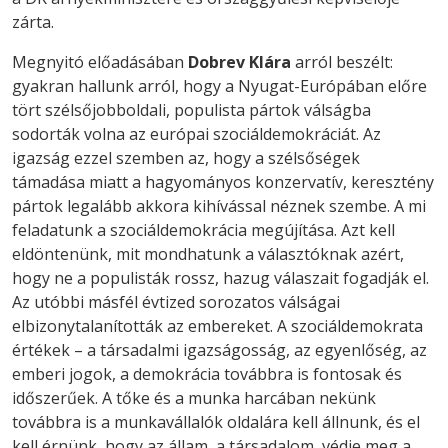
zárta.
Megnyitó előadásában
Dobrev Klára
arról beszélt:
gyakran hallunk arról, hogy a Nyugat-Európában előre
tört szélsőjobboldali, populista pártok válságba
sodorták volna az európai szociáldemokráciát. Az
igazság ezzel szemben az, hogy a szélsőségek
támadása miatt a hagyományos konzervatív, keresztény
pártok legalább akkora kihívással néznek szembe. A mi
feladatunk a szociáldemokrácia megújítása. Azt kell
eldöntenünk, mit mondhatunk a választóknak azért,
hogy ne a populisták rossz, hazug válaszait fogadják el.
Az utóbbi másfél évtized sorozatos válságai
elbizonytalanították az embereket. A szociáldemokrata
értékek – a társadalmi igazságosság, az egyenlőség, az
emberi jogok, a demokrácia továbbra is fontosak és
időszerűek. A tőke és a munka harcában nekünk
továbbra is a munkavállalók oldalára kell állnunk, és el
kell érnünk, hogy az állam, a társadalom, védje meg a