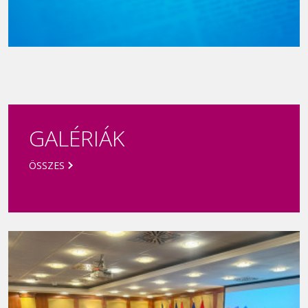
Új Köztársaságért díj 2021
GALÉRIÁK
ÖSSZES